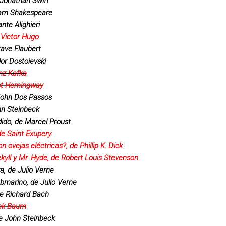
e Jonathan Swift
liam Shakespeare
nte Alighieri
 Victor Hugo
ave Flaubert
dor Dostoievski
nz Kafka
nest Hemingway
John Dos Passos
hn Steinbeck
ido, de Marcel Proust
 de Saint Exupery
 ovejas eléctricas?, de Phillip K. Dick
ekyll y Mr. Hyde, de Robert Louis Stevenson
ra, de Julio Verne
ubmarino, de Julio Verne
de Richard Bach
ank Baum
e John Steinbeck