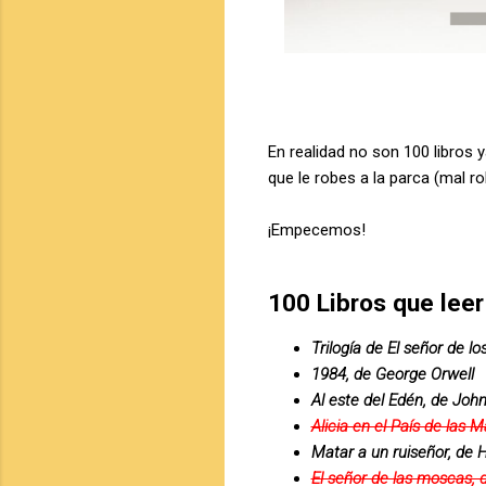
En realidad no son 100 libros 
que le robes a la parca (mal rol
¡Empecemos!
100 Libros que leer
Trilogía de El señor de los
1984, de George Orwell
Al este del Edén, de Joh
Alicia en el País de las M
Matar a un ruiseñor, de 
El señor de las moscas, 