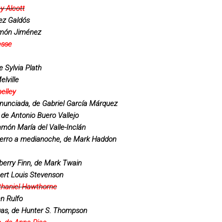
y Alcott
ez Galdós
amón Jiménez
esse
 Sylvia Plath
lville
elley
nunciada, de Gabriel García Márquez
 de Antonio Buero Vallejo
món María del Valle-Inclán
 perro a medianoche, de Mark Haddon
berry Finn, de Mark Twain
bert Louis Stevenson
athaniel Hawthorne
an Rulfo
as, de Hunter S. Thompson