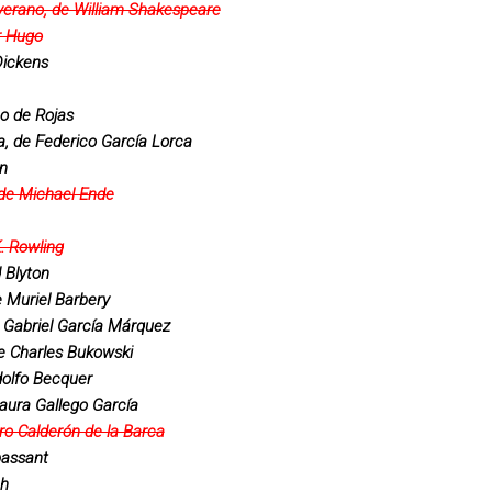
erano, de William Shakespeare
r Hugo
Dickens
co de Rojas
, de Federico García Lorca
en
, de Michael Ende
. Rowling
 Blyton
e Muriel Barbery
 Gabriel García Márquez
e Charles Bukowski
olfo Becquer
aura Gallego García
ro Calderón de la Barca
passant
ch