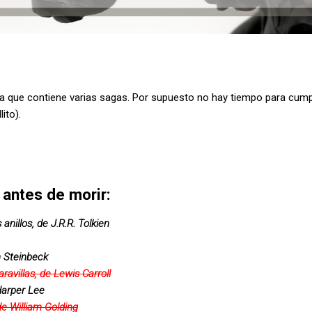
ya que contiene varias sagas.
Por supuesto no hay tiempo para cumplir
lito).
 antes de morir:
 anillos, de J.R.R. Tolkien
n Steinbeck
aravillas, de Lewis Carroll
Harper Lee
de William Golding