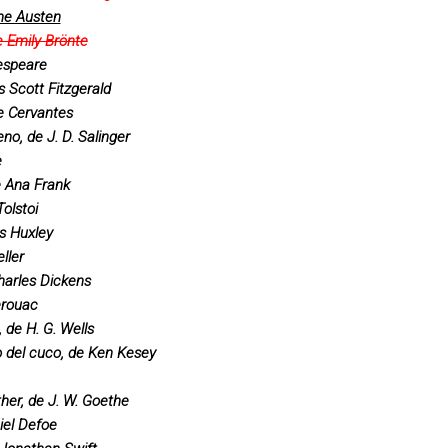
ane Austen
 Emily Brönte
espeare
s Scott Fitzgerald
e Cervantes
no, de J. D. Salinger
e
e Ana Frank
olstoi
s Huxley
ller
harles Dickens
erouac
 de H. G. Wells
do del cuco, de Ken Kesey
her, de J. W. Goethe
iel Defoe