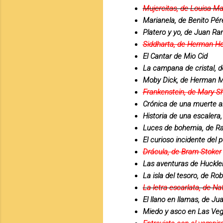
Mujercitas, de Louisa Ma
Marianela, de Benito Pér
Platero y yo, de Juan R
Siddharta, de Herman H
El Cantar de Mio Cid
La campana de cristal, de
Moby Dick, de Herman Me
Frankenstein, de Mary Sh
Crónica de una muerte a
Historia de una escalera,
Luces de bohemia, de Ra
El curioso incidente del
Drácula, de Bram Stoker
Las aventuras de Huckle
La isla del tesoro, de Ro
La letra escarlata, de N
El llano en llamas, de Ju
Miedo y asco en Las Veg