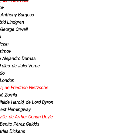
o, de Anne Rice
ov
 Anthony Burgess
trid Lindgren
e George Orwell
l
Welsh
Asimov
e Alejandro Dumas
 días, de Julio Verne
dio
 London
os, de Friedrich Nietzsche
é Zorrila
hilde Harold, de Lord Byron
rnest Hemingway
ville, de Arthur Conan Doyle
 Benito Pérez Galdós
arles Dickens