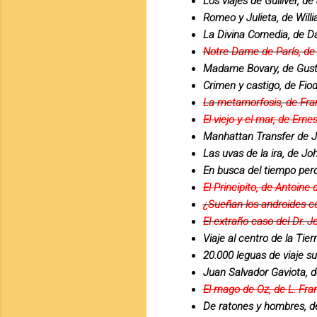
Los viajes de Gulliver, d
Romeo y Julieta, de Wil
La Divina Comedia, de Da
Notre Dame de París, de
Madame Bovary, de Gust
Crimen y castigo, de Fio
La metamorfosis, de Fra
El viejo y el mar, de Er
Manhattan Transfer de 
Las uvas de la ira, de Jo
En busca del tiempo perd
El Principito, de Antoine
¿Sueñan los androides con
El extraño caso del Dr. J
Viaje al centro de la Tier
20.000 leguas de viaje s
Juan Salvador Gaviota, 
El mago de Oz, de L. Fr
De ratones y hombres, d