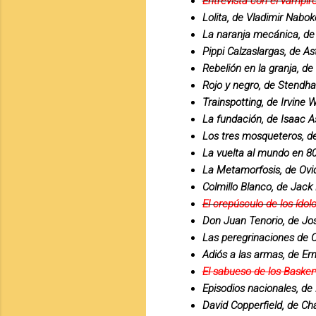
Entrevista con el vampir
Lolita, de Vladimir Nabok
La naranja mecánica, de
Pippi Calzaslargas, de As
Rebelión en la granja, d
Rojo y negro, de Stendha
Trainspotting, de Irvine 
La fundación, de Isaac 
Los tres mosqueteros, d
La vuelta al mundo en 80
La Metamorfosis, de Ovi
Colmillo Blanco, de Jack
El crepúsculo de los ídol
Don Juan Tenorio, de Jos
Las peregrinaciones de C
Adiós a las armas, de E
El sabueso de los Basker
Episodios nacionales, de
David Copperfield, de Ch