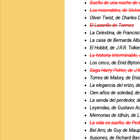
Sueño de una noche de v
Los miserables, de Victo
Oliver Twist, de Charles 
El Lazarillo de Tormes
La Celestina, de Francis
La casa de Bernarda Alba
El Hobbit, de J.R.R. Tolki
La historia interminable
Los cinco, de Enid Blyton
Saga Harry Potter, de J.K
Torres de Malory, de Enid
La elegancia del erizo, d
Cien años de soledad, de
La senda del perdedor, d
Leyendas, de Gustavo Ad
Memorias de Idhún, de L
La vida es sueño, de Ped
Bel Ami, de Guy de Mau
Ilusiones, de Richard Ba