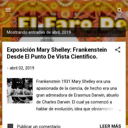
Ir al contenido principal
Mostrando entradas de abril, 2019
MOSTRAR TODO
E
n
Exposición Mary Shelley: Frankenstein
t
Desde El Punto De Vista Científico.
r
a
-
abril 02, 2019
d
a
Frankenstein 1931 Mary Shelley era una
s
apasionada de la ciencia, de hecho era una
gran admiradora de Erasmus Darwin, abuelo
de Charles Darwin. El cual ya comenzó a
hablar de evolución, idea que obviamente
trasladó a su nieto. Erasmus Darwin (1731-
1802) Charles Darwin (1809-1882) Pero la
LEER MÁS
Publicar un comentario