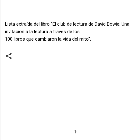
Lista extraída del libro "El club de lectura de David Bowie: Una
invitación a la lectura a través de los
100 libros que cambiaron la vida del mito".
C
o
m
e
n
t
a
r