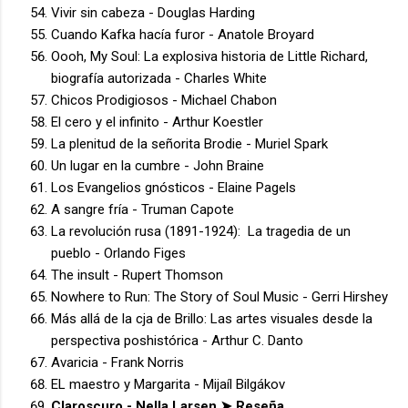
Vivir sin cabeza - Douglas Harding
Cuando Kafka hacía furor - Anatole Broyard
Oooh, My Soul: La explosiva historia de Little Richard,
biografía autorizada - Charles White
Chicos Prodigiosos - Michael Chabon
El cero y el infinito - Arthur Koestler
La plenitud de la señorita Brodie - Muriel Spark
Un lugar en la cumbre - John Braine
Los Evangelios gnósticos - Elaine Pagels
A sangre fría - Truman Capote
La revolución rusa (1891-1924): La tragedia de un
pueblo - Orlando Figes
The insult - Rupert Thomson
Nowhere to Run: The Story of Soul Music - Gerri Hirshey
Más allá de la cja de Brillo: Las artes visuales desde la
perspectiva poshistórica - Arthur C. Danto
Avaricia - Frank Norris
EL maestro y Margarita - Mijaíl Bilgákov
Claroscuro - Nella Larsen ➤
Reseña