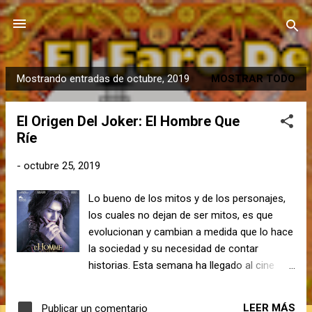
Ir al contenido principal
Mostrando entradas de octubre, 2019
MOSTRAR TODO
E
n
El Origen Del Joker: El Hombre Que
t
Ríe
r
a
-
octubre 25, 2019
d
a
Lo bueno de los mitos y de los personajes,
s
los cuales no dejan de ser mitos, es que
evolucionan y cambian a medida que lo hace
la sociedad y su necesidad de contar
historias. Esta semana ha llegado al cine
Joker, dirigida por Todd Phillips y
protagonizada por Joaquin Phoenix. En la
LEER MÁS
Publicar un comentario