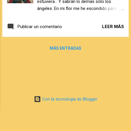
estuviera... Y sabrán lo demás sólo los
malos ejecutores, dicho esto empecemos a
ángeles. En mi flor me he escondido para
hablar del libro. Este libro es uno de esos que te
que, al deslizarme de tu vaso, tú, sin saberlo,
acompaña a lo largo del tiempo gracias a la ...
sientas casi la soledad que te he dejado.
LEER MÁS
Publicar un comentario
...
MÁS ENTRADAS
Con la tecnología de Blogger