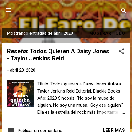
Ir al contenido principal
Mostrando entradas de abril, 2020
MOSTRAR TODO
E
n
Reseña: Todos Quieren A Daisy Jones
t
- Taylor Jenkins Reid
r
a
-
abril 28, 2020
d
a
Título: Todos quieren a Daisy Jones Autora:
s
Taylor Jenkins Reid Editorial: Blackie Books
Año: 2020 Sinopsis: "No soy la musa de
alguien. No soy una musa. Soy ese alguien."
Ella es la estrella del rock más importante
del planeta. Todos tienen una opinión sbre
ella. Todos sueñan con ella. Todos buscan
LEER MÁS
Publicar un comentario