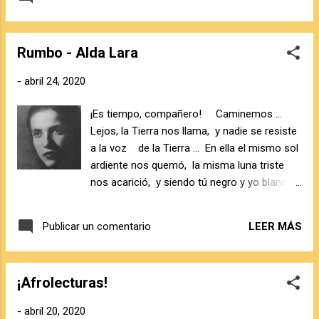
ser como ella. Todos quieren algo de ella.
Todos
quieren a Daisy Jones. Opinión: Hoy os traigo
Rumbo - Alda Lara
uno de los libros revelación del 2019, aunque
a nosotros nos llegó este año por parte de
-
abril 24, 2020
la editorial Blackie Books, obviamente estoy
hablando de Todos quieren a Daisy Jones de
¡Es tiempo, compañero! Caminemos …
Taylor Jenkins. Daisy es una niña bien
Lejos, la Tierra nos llama, y nadie se resiste
americana, hace lo que quiere desde
a la voz de la Tierra … En ella el mismo sol
adolescente, ya que sus padres no le hacían
ardiente nos quemó, la misma luna triste
demasiado caso, bebe todo el alcohol que
nos acarició, y siendo tú negro y yo blanca,
puede, no sabe qué c...
la misma Tierra nos engendró! Vamos,
compañero… ¡Es tiempo! Que mi corazón
LEER MÁS
Publicar un comentario
se abra a la pena de tus penas y al placer de
tus placeres hermano Que mis manos
blancas se extiendan para estrechar con
¡Afrolecturas!
amor tus largas manos negras… Y mi
sudor se junte a tu sudor, cuando abramos
-
abril 20, 2020