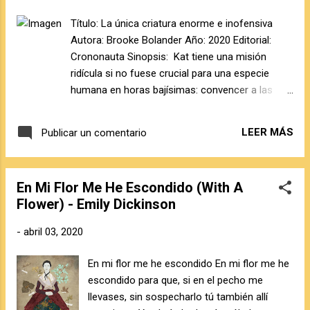
premio me darán!
Título: La única criatura enorme e inofensiva
Autora: Brooke Bolander Año: 2020 Editorial:
Crononauta Sinopsis: Kat tiene una misión
ridícula si no fuese crucial para una especie
humana en horas bajísimas: convencer a las
elefantas matriarcas para que tiñan su piel de
verde radiactivo, y convertirse así en balizas que
LEER MÁS
Publicar un comentario
adviertan del peligro invisible que se esconde
bajo la montaña. Muchos años antes, la joven
Regan crea un extraño vínculo con Topsy, una
En Mi Flor Me He Escondido (With A
elefanta usada para manipular uranio cuando las
Flower) - Emily Dickinson
trabajadoras humanas comienzan a morir. Pero
también hablan las elefantas: voces que se
-
abril 03, 2020
cantan, en la oscuridad, para conservar la
memoria de una injusticia remota. Opinión:
En mi flor me he escondido En mi flor me he
Respecto al prólogo de Ainhoa Goñi, solo me
escondido para que, si en el pecho me
voy a prenunciar diciendo la ciencia no es mala,
llevases, sin sospecharlo tú también allí
es una herramienta que tiene en ocasiones