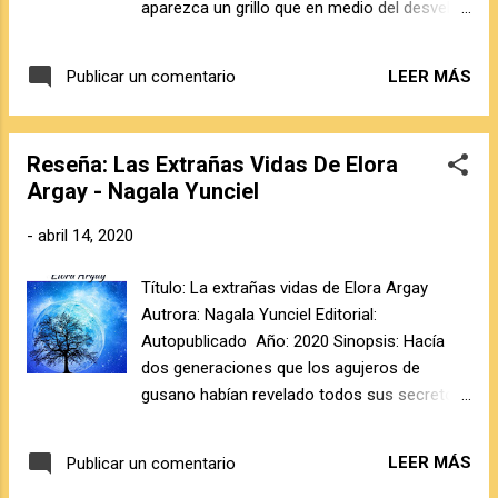
aparezca un grillo que en medio del desvelo
están despegando en este campo como
de tu noche cante para indicarte tus errores.
Akwaeke Emezi y Marlon James. Tengo
Si cae un aguacero, va a decirte cosas finas,
muchísimas ganas de empezar estas
LEER MÁS
Publicar un comentario
que punzan y te dejan el alma, ay, como un
lecturas, de hecho voy por las primeras
alfiletero. Sólo abrirte a la música te salva:
páginas de Leopardo negro lobo rojo de
ella, la necesaria, te remite un poco menos
Marlon James, el cual por el momento me
Reseña: Las Extrañas Vidas De Elora
árida a la almohada, suave delfín dispuesto a
está encantando, lástima que no pued...
Argay - Nagala Yunciel
acompañarte, lejos de agobios y
reconvenciones, entre los raros mapas de la
-
abril 14, 2020
noche. Juega a acertar las sílabas precisas
que suenen como notas, como gloria, que
Título: La extrañas vidas de Elora Argay
acepte ella para que te acunen, y suplan los
Autrora: Nagala Yunciel Editorial:
destrozos de los días.
Autopublicado Año: 2020 Sinopsis: Hacía
dos generaciones que los agujeros de
gusano habían revelado todos sus secretos,
se trataba de un portal a otros mundos. En
el siglo XXVI ya se habían colonizado
LEER MÁS
Publicar un comentario
planetas, pues la Tierra estaba al límite de