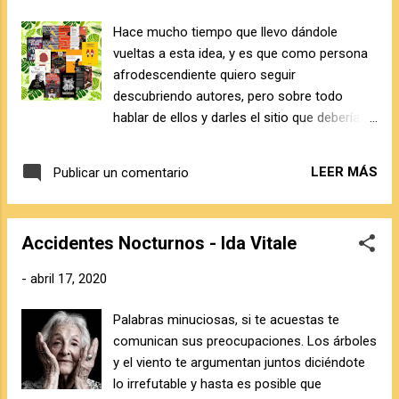
los caminos de un mundo mejor! ¡Vamos!
que otro océano nos inflama.. . ¿Oyes? Es
Hace mucho tiempo que llevo dándole
la Tierra que nos llama… ¡Es tiempo,
vueltas a esta idea, y es que como persona
compañero! Caminemos …
afrodescendiente quiero seguir
descubriendo autores, pero sobre todo
hablar de ellos y darles el sitio que deberían
tener. Por ello, he seleccionado 12 libros
(tenéis la lista más abajo) con los que
LEER MÁS
Publicar un comentario
empezar, aunque obviamente hay
muchísimos que quiero leer y que se irán
sumando poco a poco a esta lista. Algunos
Accidentes Nocturnos - Ida Vitale
de esto libros llevan digamos que bastante
tiempo en mi lista de pendientes, lo cual ya
-
abril 17, 2020
comenzaba a darme cierta vergüenza. Lo
que me gusta de este conjunto de lecturas,
Palabras minuciosas, si te acuestas te
es que vamos desde autoras ya
comunican sus preocupaciones. Los árboles
consagradas como Maya Angelou, Maryse
y el viento te argumentan juntos diciéndote
Condé (ganadora del Premio Nobel
lo irrefutable y hasta es posible que
alternativo), Octavia Butler a autores que