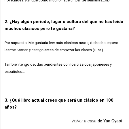
novedades. Así que como mucho hace un par de semanas...XD
2. ¿Hay algún período, lugar o cultura del que no has leído
muchos clásicos pero te gustaría?
Por supuesto. Me gustaría leer más clásicos rusos, de hecho espero
leerme
Crimen y castigo
antes de empezar las clases
(ilusa).
También tengo deudas pendientes con los clásicos japoneses y
españoles...
3. ¿Qué libro actual crees que será un clásico en 100
años?
Volver a casa
de Yaa Gyasi