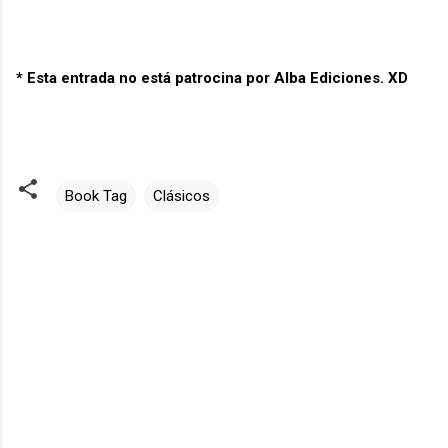
* Esta entrada no está patrocina por Alba Ediciones. XD
Book Tag
Clásicos
C
o
m
e
n
t
a
r