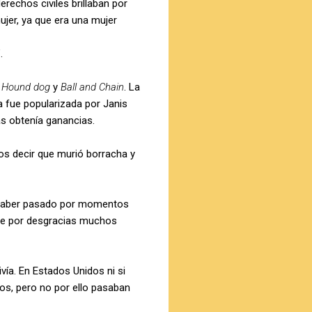
rechos civiles brillaban por
jer, ya que era una mujer
.
:
Hound dog
y
Ball and Chain
. La
da fue popularizada por Janis
as obtenía ganancias.
mos decir que murió borracha y
de haber pasado por momentos
que por desgracias muchos
vía. En Estados Unidos ni si
dos, pero no por ello pasaban