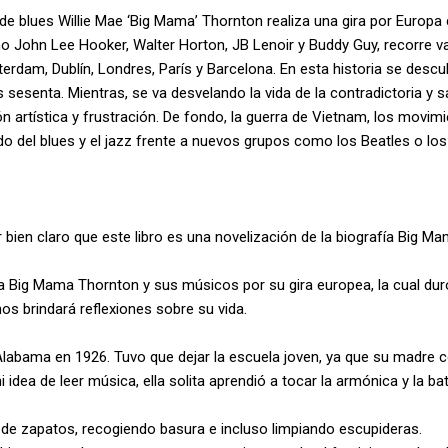
de blues Willie Mae ‘Big Mama’ Thornton realiza una gira por Europa
 John Lee Hooker, Walter Horton, JB Lenoir y Buddy Guy, recorre var
terdam, Dublín, Londres, París y Barcelona. En esta historia se desc
sesenta. Mientras, se va desvelando la vida de la contradictoria y 
ón artística y frustración. De fondo, la guerra de Vietnam, los movimi
ido del blues y el jazz frente a nuevos grupos como los Beatles o los
bien claro que este libro es una novelización de la biografía Big M
o a Big Mama Thornton y sus músicos por su gira europea, la cual d
os brindará reflexiones sobre su vida.
labama en 1926. Tuvo que dejar la escuela joven, ya que su madre c
 idea de leer música, ella solita aprendió a tocar la armónica y la bat
 de zapatos, recogiendo basura e incluso limpiando escupideras.