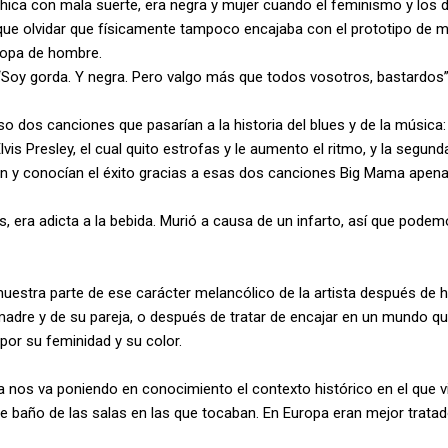
ca con mala suerte, era negra y mujer cuando el feminismo y los de
ue olvidar que físicamente tampoco encajaba con el prototipo de mu
 ropa de hombre.
“Soy gorda. Y negra. Pero valgo más que todos vosotros, bastardos”
 dos canciones que pasarían a la historia del blues y de la música
vis Presley, el cual quito estrofas y le aumento el ritmo, y la segun
ban y conocían el éxito gracias a esas dos canciones Big Mama apen
s, era adicta a la bebida. Murió a causa de un infarto, así que pode
s muestra parte de ese carácter melancólico de la artista después 
adre y de su pareja, o después de tratar de encajar en un mundo 
por su feminidad y su color.
a nos va poniendo en conocimiento el contexto histórico en el que vi
o de baño de las salas en las que tocaban. En Europa eran mejor trata