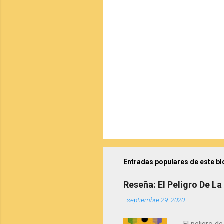
i
o
s
Entradas populares de este bl
Reseña: El Peligro De L
-
septiembre 29, 2020