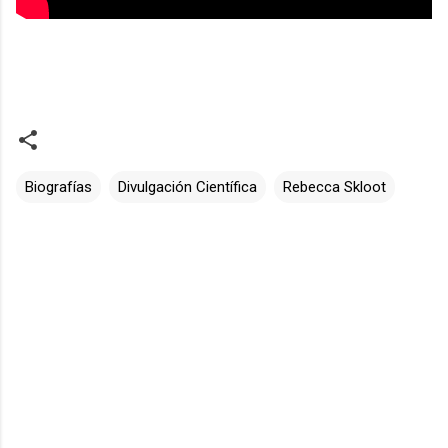
Biografías
Divulgación Científica
Rebecca Skloot
C
o
m
e
n
t
a
r