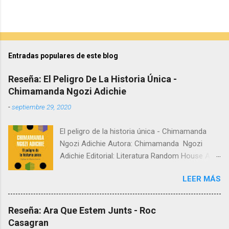
Entradas populares de este blog
Reseña: El Peligro De La Historia Única -
Chimamanda Ngozi Adichie
-
septiembre 29, 2020
El peligro de la historia única - Chimamanda
Ngozi Adichie Autora: Chimamanda Ngozi
Adichie Editorial: Literatura Random House Año:
2019 Sinopsis: La TED talk más popular de
LEER MÁS
Chimamanda, con más de doce millones de
reproducciones. Con su característico amor
por las historias, en este manifiesto
Reseña: Ara Que Estem Junts - Roc
Chimamanda Ngozi Adichie hace una llamada a
Casagran