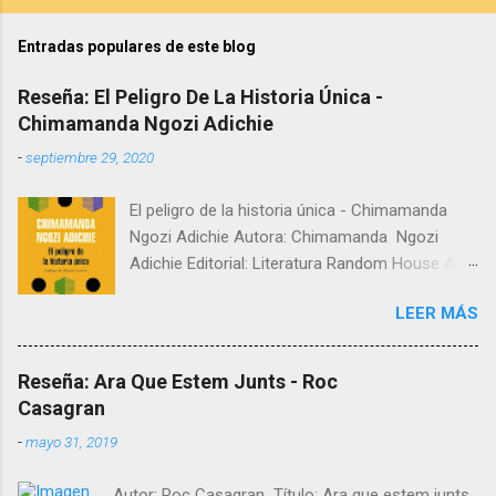
Entradas populares de este blog
Reseña: El Peligro De La Historia Única -
Chimamanda Ngozi Adichie
-
septiembre 29, 2020
El peligro de la historia única - Chimamanda
Ngozi Adichie Autora: Chimamanda Ngozi
Adichie Editorial: Literatura Random House Año:
2019 Sinopsis: La TED talk más popular de
LEER MÁS
Chimamanda, con más de doce millones de
reproducciones. Con su característico amor
por las historias, en este manifiesto
Reseña: Ara Que Estem Junts - Roc
Chimamanda Ngozi Adichie hace una llamada a
Casagran
rechazar los relatos únicos. Se trata de su
-
mayo 31, 2019
primera TED Talk, un emotivo discurso que han
visto más de tres millones de personas. Con
Autor: Roc Casagran Título: Ara que estem junts