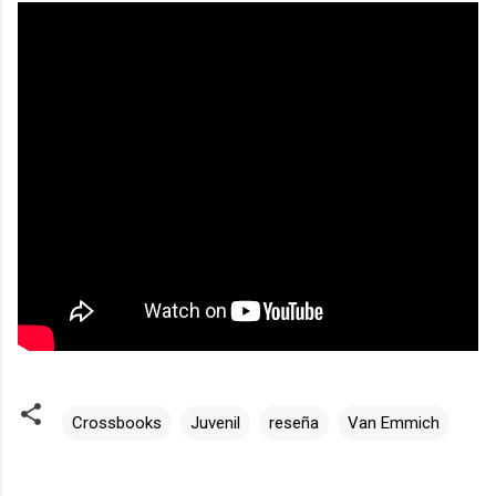
Crossbooks
Juvenil
reseña
Van Emmich
C