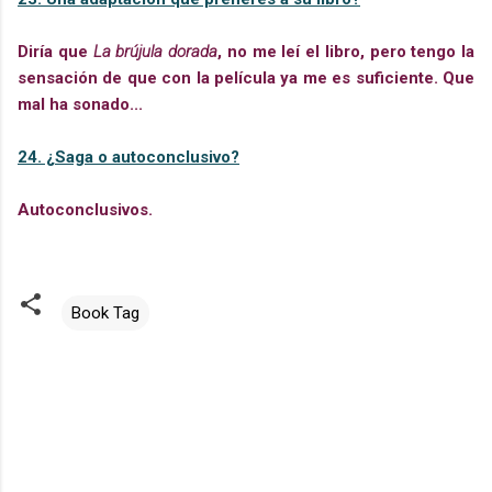
Diría que
La brújula dorada
, no me leí el libro, pero tengo la
sensación de que con la película ya me es suficiente. Que
mal ha sonado...
24. ¿Saga o autoconclusivo?
Autoconclusivos.
Book Tag
C
o
m
e
n