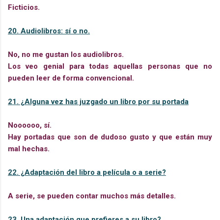
Ficticios.
20. Audiolibros: sí o no.
No, no me gustan los audiolibros.
Los veo genial para todas aquellas personas que no
pueden leer de forma convencional.
21. ¿Alguna vez has juzgado un libro por su portada
Noooooo, sí.
Hay portadas que son de dudoso gusto y que están muy
mal hechas.
22. ¿Adaptación del libro a película o a serie?
A serie, se pueden contar muchos más detalles.
23. Una adaptación que prefieres a su libro?