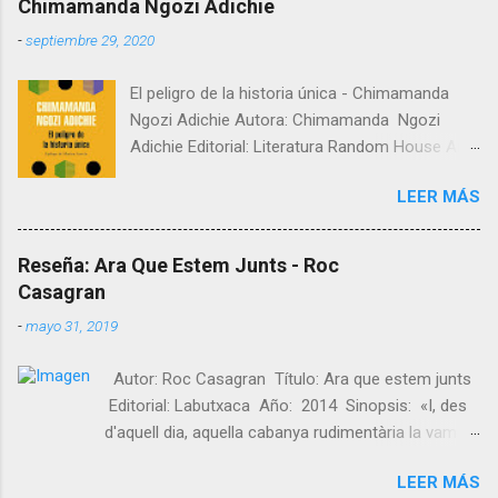
Chimamanda Ngozi Adichie
-
septiembre 29, 2020
El peligro de la historia única - Chimamanda
Ngozi Adichie Autora: Chimamanda Ngozi
Adichie Editorial: Literatura Random House Año:
2019 Sinopsis: La TED talk más popular de
LEER MÁS
Chimamanda, con más de doce millones de
reproducciones. Con su característico amor
por las historias, en este manifiesto
Reseña: Ara Que Estem Junts - Roc
Chimamanda Ngozi Adichie hace una llamada a
Casagran
rechazar los relatos únicos. Se trata de su
-
mayo 31, 2019
primera TED Talk, un emotivo discurso que han
visto más de tres millones de personas. Con
Autor: Roc Casagran Título: Ara que estem junts
rotundidad y calidez, la autora reivindica la
Editorial: Labutxaca Año: 2014 Sinopsis: «I, des
riqueza de la infinitud de historias que nos
d'aquell dia, aquella cabanya rudimentària la vam
conforman. En este texto -que se cierra con
anomenar La Mansió. Va ser una manera
una reflexión de la filósofa Marina Garcés-
LEER MÁS
d'aprendre que contra l'horror només ens queda
Ngozi Adichie alerta sobre los peligros de