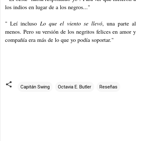
los indios en lugar de a los negros..."
" Leí incluso
Lo que el viento se llevó
, una parte al
menos. Pero su versión de los negritos felices en amor y
compañía era más de lo que yo podía soportar."
Capitán Swing
Octavia E. Butler
Reseñas
C
o
m
e
n