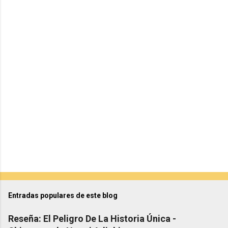
t
a
r
i
o
s
Entradas populares de este blog
Reseña: El Peligro De La Historia Única -