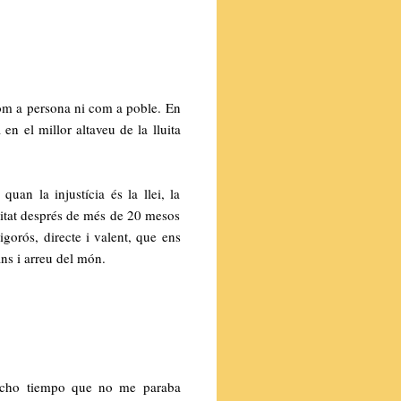
 com a persona ni com a poble. En
 en el millor altaveu de la lluita
quan la injustícia és la llei, la
editat després de més de 20 mesos
gorós, directe i valent, que ens
ns i arreu del món.
mucho tiempo que no me paraba