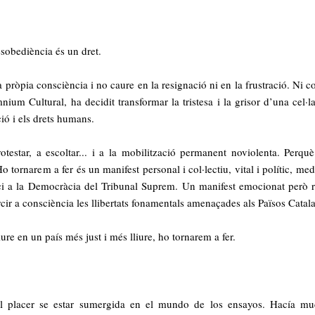
desobediència és un dret.
 la pròpia consciència i no caure en la resignació ni en la frustració. Ni
ium Cultural, ha decidit transformar la tristesa i la grisor d’una cel·la
ió i els drets humans.
testar, a escoltar... i a la mobilització permanent noviolenta. Perquè 
Ho tornarem a fer és un manifest personal i col·lectiu, vital i polític, m
ici a la Democràcia del Tribunal Suprem. Un manifest emocionat però ri
cir a consciència les llibertats fonamentals amenaçades als Països Catala
iure en un país més just i més lliure, ho tornarem a fer.
 el placer se estar sumergida en el mundo de los ensayos. Hacía 