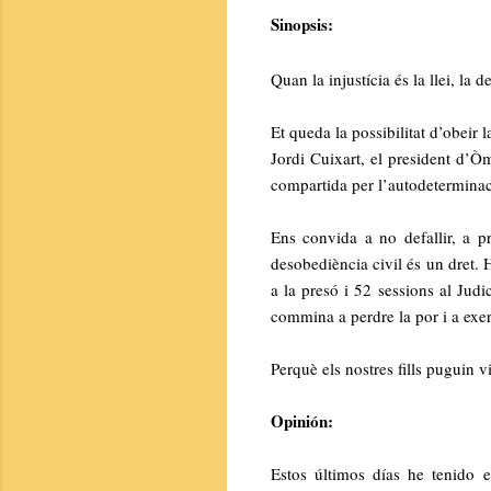
Sinopsis:
Quan la injustícia és la llei, la 
Et queda la possibilitat d’obeir
Jordi Cuixart, el president d’Òmn
compartida per l’autodeterminac
Ens convida a no defallir, a pro
desobediència civil és un dret. 
a la presó i 52 sessions al Jud
commina a perdre la por i a exer
Perquè els nostres fills puguin v
Opinión:
Estos últimos días he tenido