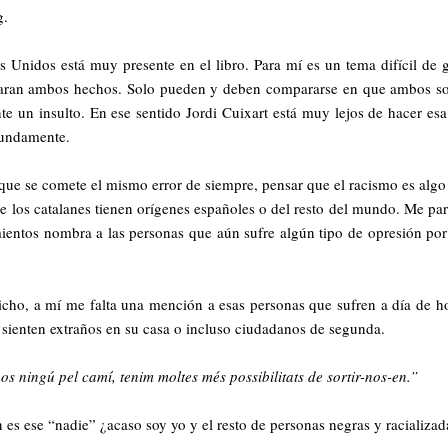
g.
s Unidos está muy presente en el libro. Para mí es un tema difícil de
ran ambos hechos. Solo pueden y deben compararse en que ambos son
e un insulto. En ese sentido Jordi Cuixart está muy lejos de hacer es
fundamente.
que se comete el mismo error de siempre, pensar que el racismo es algo
de los catalanes tienen orígenes españoles o del resto del mundo. Me par
ientos nombra a las personas que aún sufre algún tipo de opresión por: l
.
ho, a mí me falta una mención a esas personas que sufren a día de ho
sienten extraños en su casa o incluso ciudadanos de segunda.
nos ningú pel camí, tenim moltes més possibilitats de sortir-nos-en.”
es ese “nadie” ¿acaso soy yo y el resto de personas negras y racializad