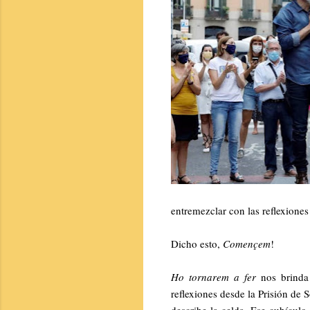
entremezclar con las reflexione
Dicho esto,
Començem
!
Ho tornarem a fer
nos brinda 
reflexiones desde la Prisión de
describe la celda. Ese cubículo