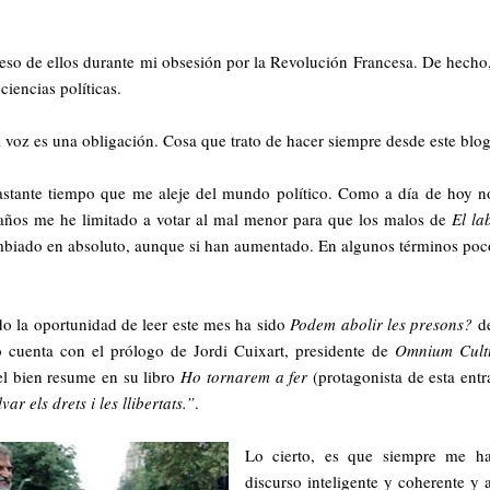
so de ellos durante mi obsesión por la Revolución Francesa. De hecho
ciencias políticas.
la voz es una obligación. Cosa que trato de hacer siempre desde este blog
stante tiempo que me aleje del mundo político. Como a día de hoy n
 años me he limitado a votar al mal menor para que los malos de
El la
ambiado en absoluto, aunque si han aumentado. En algunos términos po
o la oportunidad de leer este mes ha sido
Podem abolir les presons?
de
o cuenta con el prólogo de Jordi Cuixart, presidente de
Omnium Cult
 el bien resume en su libro
Ho tornarem a fer
(protagonista de esta ent
ar els drets i les llibertats.”
.
Lo cierto, es que siempre me h
discurso inteligente y coherente y 