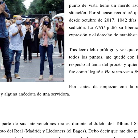
punto de vista tiene un mérito a
situación. Por si acaso recordaré q
desde octubre de 2017. 1042 días 
sedición. La
ONU
pidió su liberac
expresión y el derecho de manifesta
Tras leer dicho prólogo y ver que 
todos los puntos, me quedé con l
respecto al tema del procés y quie
fue como llegué a
Ho tornarem a fe
Pero antes de empezar con la r
s y alguna anécdota de una servidora.
parte de sus intervenciones orales durante el Juicio del Tribunal
 Soto del Real (Madrid) y Lledoners (el Bages). Debo decir que me dio
 que pretende retener ideas, solo que se olvidan que una idea no pert