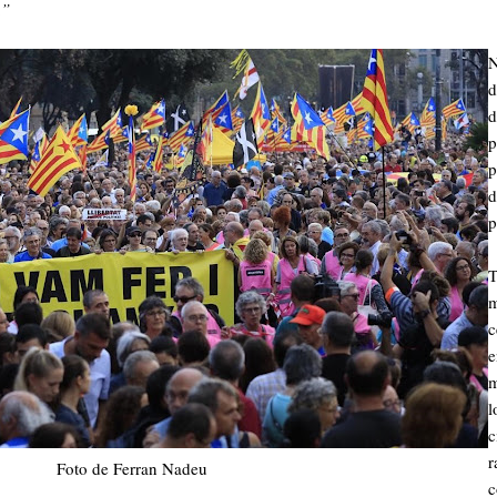
.”
N
d
d
p
p
d
p
T
m
c
e
m
l
c
r
Foto de Ferran Nadeu
c