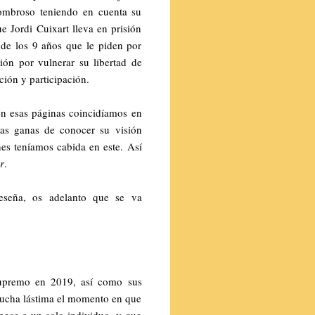
sombroso teniendo en cuenta su
ue Jordi Cuixart lleva en prisión
de los 9 años que le piden por
ión por vulnerar su libertad de
ción y participación.
en esas páginas coincidíamos en
as ganas de conocer su visión
nes teníamos cabida en este. Así
r
.
eseña, os adelanto que se va
 Supremo en 2019, así como sus
 mucha lástima el momento en que
enece a un solo individuo, y que