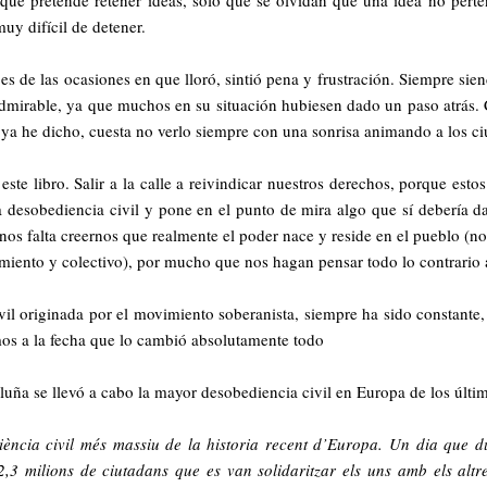
uy difícil de detener.
es de las ocasiones en que lloró, sintió pena y frustración. Siempre si
mirable, ya que muchos en su situación hubiesen dado un paso atrás. 
ya he dicho, cuesta no verlo siempre con una sonrisa animando a los ciu
ste libro. Salir a la calle a reivindicar nuestros derechos, porque esto
a desobediencia civil y pone en el punto de mira algo que sí debería da
os falta creernos que realmente el poder nace y reside en el pueblo (no 
miento y colectivo), por mucho que nos hagan pensar todo lo contrario a
vil originada por el movimiento soberanista, siempre ha sido constante,
mos a la fecha que lo cambió absolutamente todo
luña se llevó a cabo la mayor desobediencia civil en Europa de los últ
iència civil més massiu de la historia recent d’Europa. Un dia que d
 2,3 milions de ciutadans que es van solidaritzar els uns amb els alt