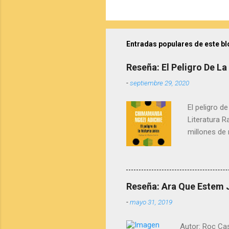
Entradas populares de este bl
Reseña: El Peligro De L
-
septiembre 29, 2020
El peligro d
Literatura 
millones de
Ngozi Adichi
discurso que
riqueza de l
filósofa Mar
Reseña: Ara Que Estem 
un relato u
-
mayo 31, 2019
recuperamos
de lecturas,
Autor: Roc Casa