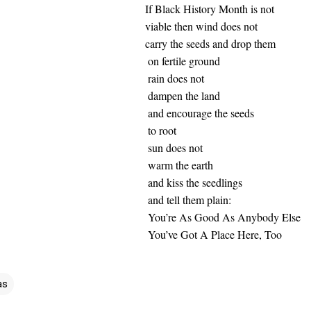
History Month is not
hen wind does not
 seeds and drop them
tile ground
does not
n the land
urage the seeds
root
does not
the earth
 the seedlings
l them plain:
 Good As Anybody Else
t A Place Here, Too
as