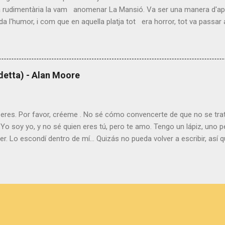
a rudimentària la vam anomenar La Mansió. Va ser una manera d'ap
 l'humor, i com que en aquella platja tot era horror, tot va passar
ats que ens vigilaven en dèiem "els nostres protectors", i de la sorra, "e
 banyera"». Ara que estem junts explica la separació de dos germans b
ent sobre l'exili i la vida al camp de refugiats d'Argelers. Ara que e
: Antes que nada, no he traducido los fragmentos, ya que este libro s
detta) - Alan Moore
talán, y además no me parecería bien traducirlo, ya que haciéndolo vo
eres. Por favor, créeme . No sé cómo convencerte de que no se trat
 Yo soy yo, y no sé quien eres tú, pero te amo. Tengo un lápiz, uno
r. Lo escondí dentro de mí… Quizás no pueda volver a escribir, así q
a. Es la única autobiografía que escribiré y, oh Dios mío, la escribo e
en 1957, un día muy lluvioso. Aprobé los exámenes e ingresé en el i
cí a mi primera novia en el instituto, se llamaba Sara. Tenía 14 años 
n la clase de la Srta. Watson. Sus muñecas. Tenía unas muñecas pre
os de conejo en formol, escuché como la señorita Hird decía que er
lo hizo. Yo no. En 1976 dejé de disimular y llevé a casa a una chica q