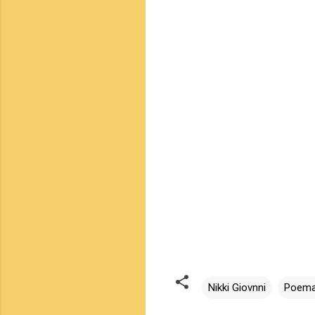
If Black 
viable t
carry the
on fer
rain 
dampe
and enco
to 
sun 
warm 
and kiss
and tel
You’re As
You’ve Go
Nikki Giovnni
Poem