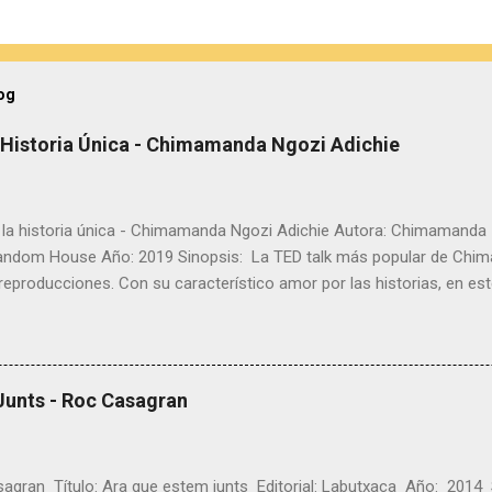
og
a Historia Única - Chimamanda Ngozi Adichie
e la historia única - Chimamanda Ngozi Adichie Autora: Chimamanda N
Random House Año: 2019 Sinopsis: La TED talk más popular de Ch
 reproducciones. Con su característico amor por las historias, en 
e hace una llamada a rechazar los relatos únicos. Se trata de su pr
 han visto más de tres millones de personas. Con rotundidad y calidez
a infinitud de historias que nos conforman. En este texto -que se cier
ina Garcés- Ngozi Adichie alerta sobre los peligros de reducir una pe
Junts - Roc Casagran
nívoco, pues solo cuando comprendemos que nunca existe una única h
 una especie de paraíso. Opinión: Hace mucho que Chimamanda Ngoz
 pero siempre cometo el mismo e...
gran Título: Ara que estem junts Editorial: Labutxaca Año: 2014 Sin