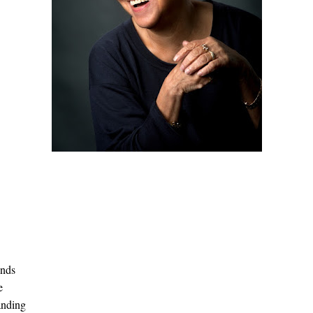
ends
e
anding