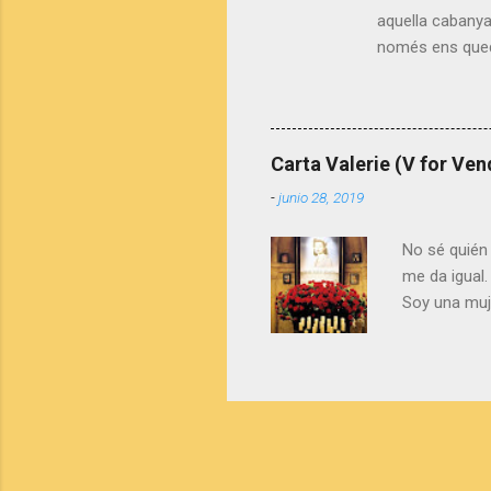
aquella cabany
només ens queda
clar. I dels sold
mar, "la nostra
Una mirada difer
d'amor. Opinión
Carta Valerie (V for Ven
disponible en ca
-
junio 28, 2019
No sé quién 
me da igual.
Soy una muje
sobre mi vid
Nottingham, 
actriz. Cono
estábamos e
mirando fet
supera…Sara 