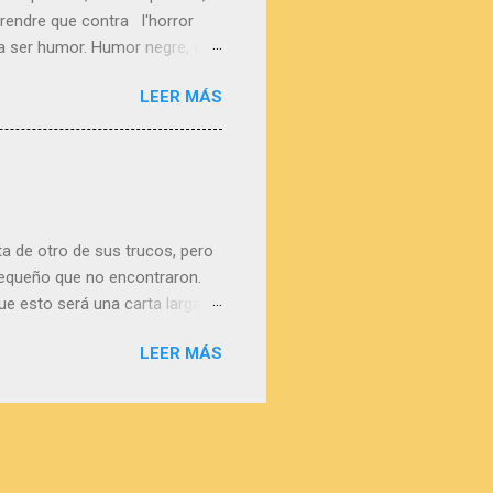
rendre que contra l'horror
 a ser humor. Humor negre, és
l nostre llit d'hotel", i del
LEER MÁS
essons per la Guerra Civil.
stem junts és també una història
olo lo vais a encontrar
y a cambiar las ...
a de otro de sus trucos, pero
 pequeño que no encontraron.
ue esto será una carta larga
n papel higiénico. Nací en
LEER MÁS
nstituto femenino. Quería ser
y yo 15, pero las dos
ciosas. En clase de biología,
a una fase adolescente que se
ue se llamaba Christi...