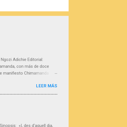
gozi Adichie Editorial:
imamanda, con más de doce
este manifiesto Chimamanda
imera TED Talk, un emotivo
LEER MÁS
, la autora reivindica la
ra con una reflexión de la
rsona, un país o una cultura a
istoria, subraya,
i Adichie está en mi lista
opsis: «I, des d'aquell dia,